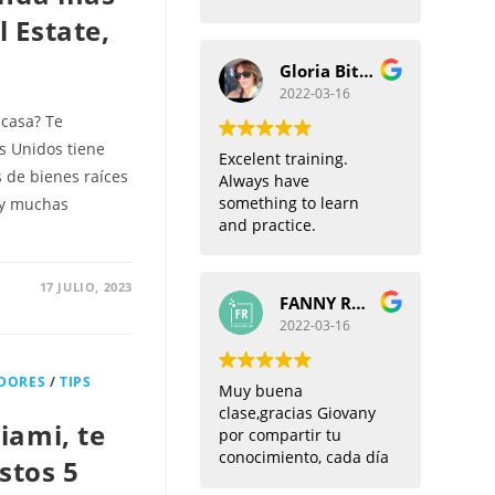
PERTENECER A SU
 Estate,
GRUPO, ESTOY EN LA
MEJOR OFICINA DE
Gloria Bitar
REALTOR, FORTEX
2022-03-16
REALTY
casa? Te
 Unidos tiene
Excelent training.
s de bienes raíces
Always have
something to learn
ay muchas
and practice.
17 JULIO, 2023
FANNY RANGEL Fr insurance
2022-03-16
DORES
/
TIPS
Muy buena
clase,gracias Giovany
iami, te
por compartir tu
conocimiento, cada día
tos 5
aprendo de ustedes