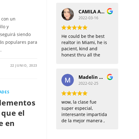
Fanny Rangel
CAMILA ALZATE
2022-03-16
 con un
llo y
 seguirá siendo
He could be the best
más populares para
realtor in Miami, he is
pacient, kind and
…
honest thru all the
process. Would work
22 JUNIO, 2023
with him many times
more!!
Madelin Alfonso
2022-02-25
ADES
elementos
wow, la clase fue
super especial,
 que el
interesante impartida
de la mejor manera ,
e en
con mucha
emotividad, muchas