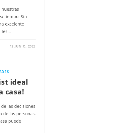
gracias x compartirnos
tanta información
a nuestras
valiosa.
va tiempo. Sin
na excelente
s les…
12 JUNIO, 2023
ADES
ist ideal
a casa!
de las decisiones
a de las personas,
casa puede