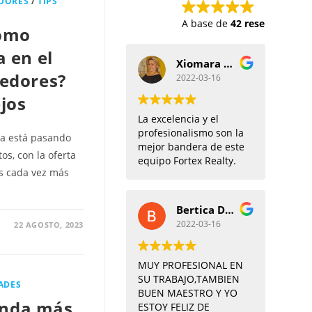
DORES
/
TIPS
A base de
42 reseñas de Go
como
 en el
Xiomara Bohorquez
edores?
2022-03-16
jos
La excelencia y el
profesionalismo son la
ida está pasando
mejor bandera de este
s, con la oferta
equipo Fortex Realty.
as cada vez más
Bertica Diaz
2022-03-16
22 AGOSTO, 2023
MUY PROFESIONAL EN
SU TRABAJO,TAMBIEN
ADES
BUEN MAESTRO Y YO
ienda más
ESTOY FELIZ DE