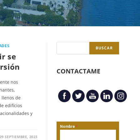
ADES
BUSCAR
ir se
ersión
CONTACTAME
ente nos
nantes,
 llenos de
de edificios
acionalidades y
Nombre
*
29 SEPTIEMBRE, 2023